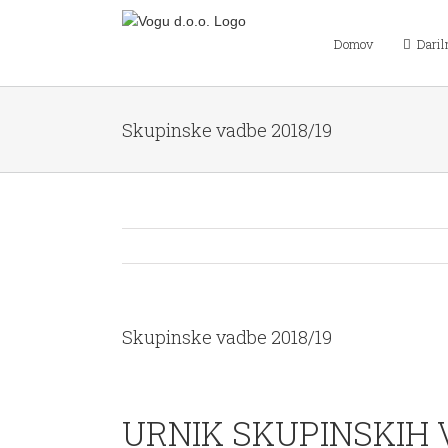
Skip
to
Domov
Daril
content
Skupinske vadbe 2018/19
Skupinske vadbe 2018/19
View
Larger
URNIK SKUPINSKIH V
Image