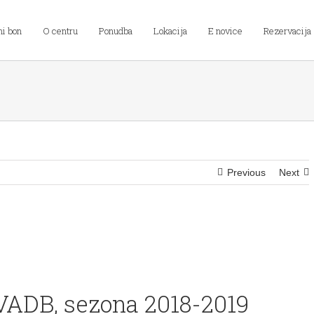
ni bon
O centru
Ponudba
Lokacija
E novice
Rezervacija
Previous
Next
ADB, sezona 2018-2019