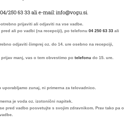
04/250 63 33
ali e-mail:
info@vogu.si
.
otrebno prijaviti ali odjaviti na vse vadbe.
 pred ali po vadbi (na recepciji), po telefonu
04 250 63 33
ali
rebno odjaviti čimprej oz. do 14. ure osebno na recepciji,
je prijav manj, vas o tem obvestimo po
telefonu
do 15. ure.
jo uporabljamo zunaj, ni primerna za telovadnico.
imerna je voda oz. izotonični napitek.
 se pred vadbo posvetujte s svojim zdravnikom. Prav tako pa o
vadbe.