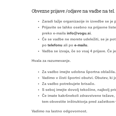
Obvezne prijave /odjave na vadbe na tel.
Zaradi lažje organizacije in izvedbe se je p
Prijavite se lahko osebno na prijavne liste
preko e-maila
info@vogu.si
.
Če se vadbe ne morete udeležiti, se je pot
po
telefonu
ali po
e-mailu
.
Vadba se izvaja, če so vsaj 4 prijave. Če 
Hvala za razumevanje.
Za vadbo imejte udobna športna oblačila.
Vadimo v čisti športni obutvi. Obutev, ki 
Za vadbo potrebujete brisačo.
S seboj imejte dovolj tekočine, najbolj pr
Če imate kakršnekoli zdravstvene težave,
tem obvestite inštruktorja pred
začetkom 
Vadimo na lastno odgovornost.