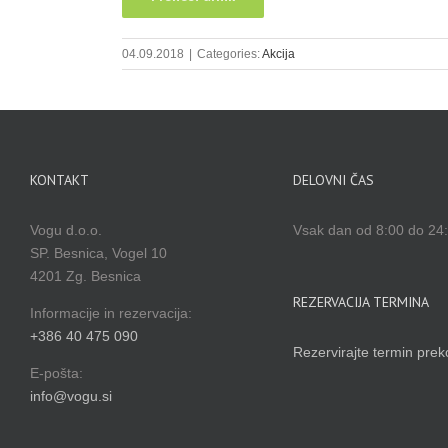
04.09.2018
|
Categories:
Akcija
KONTAKT
DELOVNI ČAS
Vogu d.o.o.
Vsak dan od 8:00 do 24:
SP. Besnica, Vogel 10
4201 Zg. Besnica
REZERVACIJA TERMINA
Informacije in rezervacija:
+386 40 475 090
Rezervirajte termin prek
E-pošta:
info@vogu.si