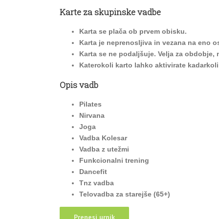
Karte za skupinske vadbe
Karta se plača ob prvem obisku.
Karta je neprenosljiva in vezana na eno o
Karta se ne podaljšuje. Velja za obdobje, 
Katerokoli karto lahko aktivirate kadarkol
Opis vadb
Pilates
Nirvana
Joga
Vadba Kolesar
Vadba z utežmi
Funkcionalni trening
Dancefit
Tnz vadba
Telovadba za starejše (65+)
Prenesi urnik