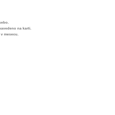
sebo.
navedeno na karti.
i v mesecu.