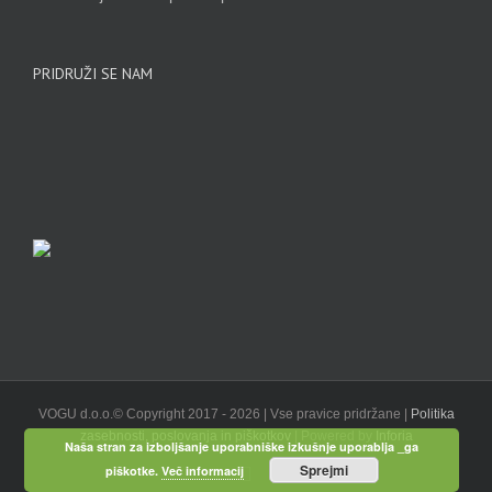
PRIDRUŽI SE NAM
VOGU d.o.o.© Copyright 2017 -
2026 | Vse pravice pridržane |
Politika
zasebnosti, poslovanja in piškotkov
| Powered by
Inforia
Naša stran za izboljšanje uporabniške izkušnje uporablja _ga
Sprejmi
Facebook
piškotke.
Več informacij