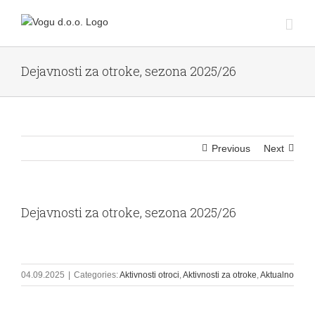
Skip
to
content
Dejavnosti za otroke, sezona 2025/26
Previous
Next
Dejavnosti za otroke, sezona 2025/26
View
Larger
04.09.2025
|
Categories:
Aktivnosti otroci
,
Aktivnosti za otroke
,
Aktualno
Image