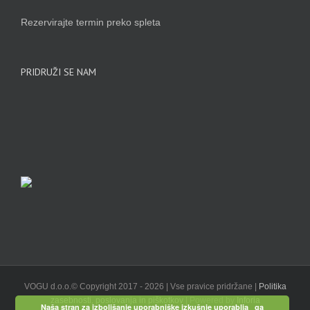
Rezervirajte termin preko spleta
PRIDRUŽI SE NAM
VOGU d.o.o.© Copyright 2017 -
2026 | Vse pravice pridržane |
Politika
zasebnosti, poslovanja in piškotkov
| Powered by
Inforia
Naša stran za izboljšanje uporabniške izkušnje uporablja _ga