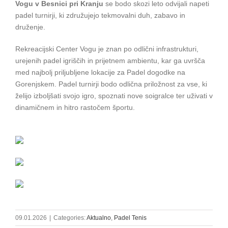
Vogu v Besnici pri Kranju
se bodo skozi leto odvijali napeti
padel turnirji, ki združujejo tekmovalni duh, zabavo in
druženje.
Rekreacijski Center Vogu je znan po odlični infrastrukturi,
urejenih padel igriščih in prijetnem ambientu, kar ga uvršča
med najbolj priljubljene lokacije za Padel dogodke na
Gorenjskem. Padel turnirji bodo odlična priložnost za vse, ki
želijo izboljšati svojo igro, spoznati nove soigralce ter uživati v
dinamičnem in hitro rastočem športu.
09.01.2026
|
Categories:
Aktualno
,
Padel Tenis