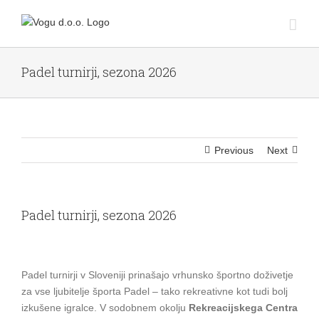
Skip
to
content
Padel turnirji, sezona 2026
Previous
Next
Padel turnirji, sezona 2026
View
Larger
Padel turnirji v Sloveniji prinašajo vrhunsko športno doživetje
Image
za vse ljubitelje športa Padel – tako rekreativne kot tudi bolj
izkušene igralce. V sodobnem okolju
Rekreacijskega Centra